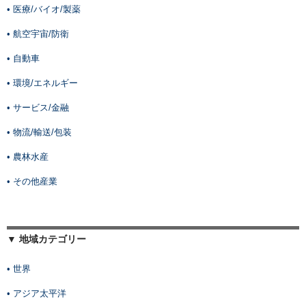
• 医療/バイオ/製薬
• 航空宇宙/防衛
• 自動車
• 環境/エネルギー
• サービス/金融
• 物流/輸送/包装
• 農林水産
• その他産業
▼ 地域カテゴリー
• 世界
• アジア太平洋