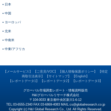
• 日本
• 中国
• ヨーロッパ
• 北米
• 中南米
• 中東/アフリカ
【メールサービス】
【ご意見/VOC】
【個人情報保護ポリシー】
【特定
商取引法表示】
【サイトマップ】
【English】
【レポートデータ1】
【レポートデータ2】
【レポートデータ3】
グローバル市場調査レポート・情報資料販売
H&Iグローバルリサーチ株式会社
〒104-0033 東京都中央区新川1-6-12
TEL:03-6555-2340 FAX:03-6869-4083 MAIL:
cs@globalresearch.co.jp
Copyright (c) H&I Global Research Co., Ltd. All Rights Reserved.