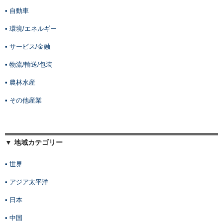
• 自動車
• 環境/エネルギー
• サービス/金融
• 物流/輸送/包装
• 農林水産
• その他産業
▼ 地域カテゴリー
• 世界
• アジア太平洋
• 日本
• 中国