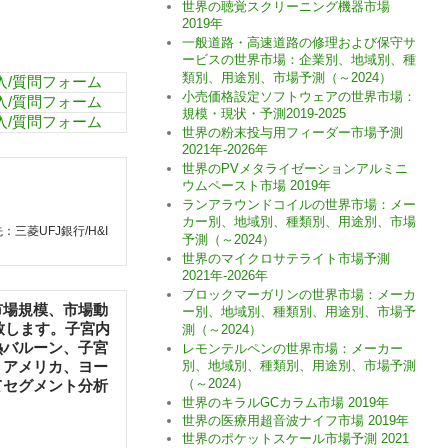
世界の聴覚スクリーニング機器市場
2019年
一般道路・高速道路の修理および保守サ
ービスの世界市場：企業別、地域別、種
類別、用途別、市場予測（～2024）
入/質問フォーム
小売価格設定ソフトウェアの世界市場：
入/質問フォーム
規模・現状・予測2019-2025
入/質問フォーム
世界の粉末投与用フィーダー市場予測
2021年-2026年
世界のPVメタライゼーションアルミニ
ウムペースト市場 2019年
ランアラウンドコイルの世界市場：メー
カー別、地域別、種類別、用途別、市場
三菱UFJ銀行/H&I
予測（～2024）
世界のマイクロサテライト市場予測
2021年-2026年
ブロックマーガリンの世界市場：メーカ
市場規模、市場動
ー別、地域別、種類別、用途別、市場予
致します。子宮内
測（～2024）
熱バルーン、子宮
レモンテルペンの世界市場：メーカー
、アメリカ、ヨー
別、地域別、種類別、用途別、市場予測
（～2024）
てセグメント分析
世界のキラルGCカラム市場 2019年
世界の医療用超音波ナイフ市場 2019年
世界のポケットスケール市場予測 2021