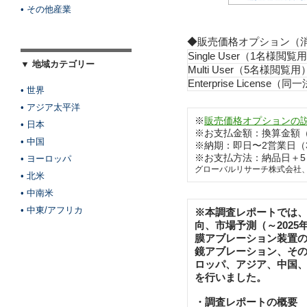
• その他産業
◆販売価格オプション（
Single User（1名様閲覧
▼ 地域カテゴリー
Multi User（5名様閲覧用
Enterprise Licens
• 世界
• アジア太平洋
※
販売価格オプションの
• 日本
※お支払金額：換算金額
• 中国
※納期：即日〜2営業日（
※お支払方法：納品日＋
• ヨーロッパ
グローバルリサーチ株式会社
• 北米
• 中南米
• 中東/アフリカ
※本調査レポートでは
向、市場予測（～202
膜アブレーション装置
鏡アブレーション、そ
ロッパ、アジア、中国
を行いました。
・調査レポートの概要