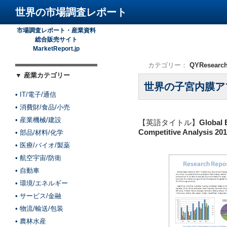
世界の市場調査レポート
市場調査レポート・産業資料
総合販売サイト
MarketReport.jp
カテゴリー：
QYResearc
▼ 産業カテゴリー
世界の子宮内膜アブ
• IT/電子/通信
• 消費財/食品/小売
• 産業機械/建設
【英語タイトル】
Global 
Competitive Analysis 20
• 部品/材料/化学
• 医療/バイオ/製薬
• 航空宇宙/防衛
• 自動車
• 環境/エネルギー
• サービス/金融
• 物流/輸送/包装
• 農林水産