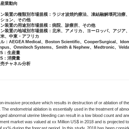
・産業動向
ョン装置の種類別市場規模：ラジオ波焼灼療法、凍結融解壊死治療
ーション、その他
ョン装置の用途別市場規模：病院、診療所、その他
ョン装置の地域別市場規模：北米、アメリカ、ヨーロッパ、アジア
南米、中東・アフリカ
A Medical、Boston Scientific、CooperSurgical、Idoma
ympus、Omnitech Systems、Smith & Nephew、Medtronic、Velda
025：生産量
025：消費量
販売チャネル分析
on-invasive procedure which results in destruction of or ablation of the
The endometrial ablation is essentially used in the treatment of abno
longed abnormal uterine bleeding can result in a low blood count and a
ment market was valued at xx Million US$ in 2018 and is projected to
xx% during the forecast period. In this study, 2018 has been consid