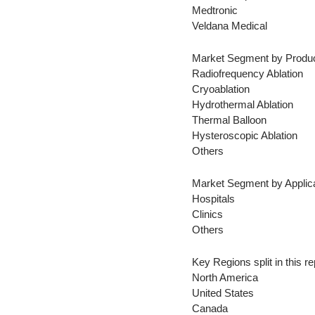
Medtronic
Veldana Medical
Market Segment by Produ
Radiofrequency Ablation
Cryoablation
Hydrothermal Ablation
Thermal Balloon
Hysteroscopic Ablation
Others
Market Segment by Applic
Hospitals
Clinics
Others
Key Regions split in this re
North America
United States
Canada