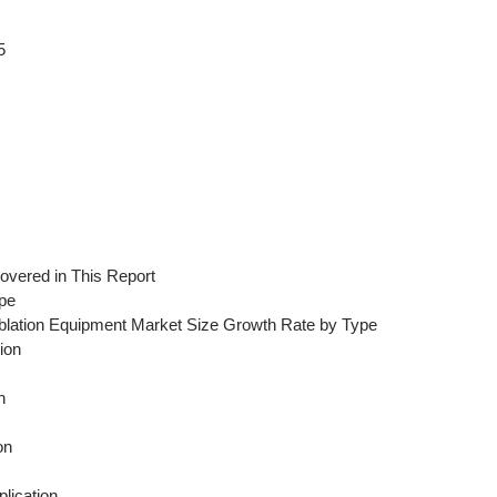
5
overed in This Report
pe
Ablation Equipment Market Size Growth Rate by Type
ion
n
on
lication