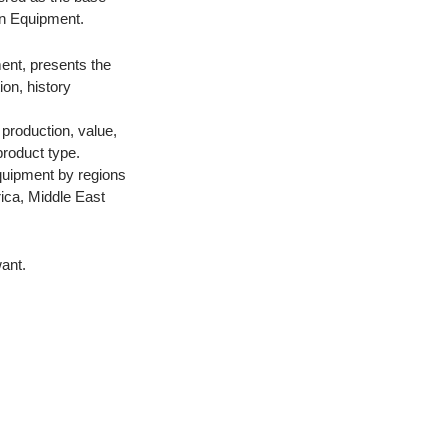
on Equipment.
ent, presents the
on, history
 production, value,
product type.
Equipment by regions
rica, Middle East
ant.