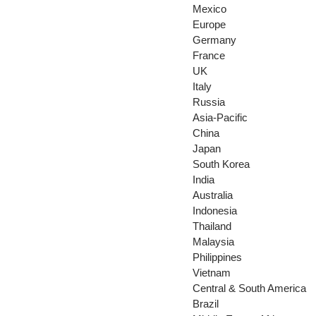
Mexico
Europe
Germany
France
UK
Italy
Russia
Asia-Pacific
China
Japan
South Korea
India
Australia
Indonesia
Thailand
Malaysia
Philippines
Vietnam
Central & South America
Brazil