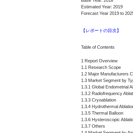
Base Year: 2018
Estimated Year: 2019
Forecast Year 2019 to 202
【レポートの目次】
Table of Contents
1 Report Overview
1.1 Research Scope
1.2 Major Manufacturers C
1.3 Market Segment by Ty
1.3.1 Global Endometrial 
1.3.2 Radiofrequency Ablat
1.3.3 Cryoablation
1.3.4 Hydrothermal Ablatio
1.3.5 Thermal Balloon
1.3.6 Hysteroscopic Ablati
1.3.7 Others
1.4 Market Segment by App