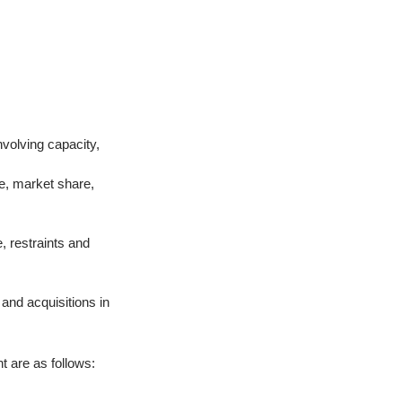
nvolving capacity,
e, market share,
, restraints and
nd acquisitions in
t are as follows: