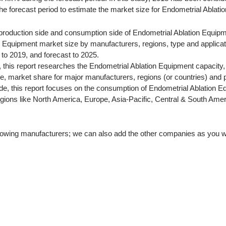
he forecast period to estimate the market size for Endometrial Ablati
production side and consumption side of Endometrial Ablation Equipm
n Equipment market size by manufacturers, regions, type and applicati
to 2019, and forecast to 2025.
, this report researches the Endometrial Ablation Equipment capacity,
te, market share for major manufacturers, regions (or countries) and 
de, this report focuses on the consumption of Endometrial Ablation 
egions like North America, Europe, Asia-Pacific, Central & South Ame
ollowing manufacturers; we can also add the other companies as you w