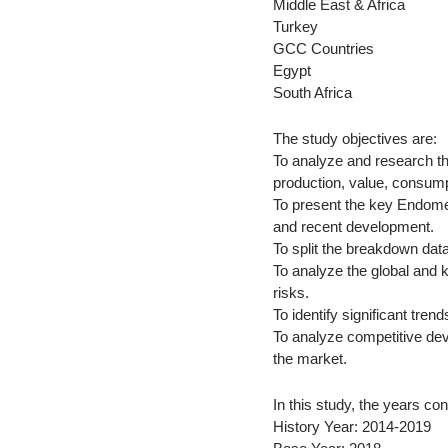
Middle East & Africa
Turkey
GCC Countries
Egypt
South Africa
The study objectives are:
To analyze and research th
production, value, consump
To present the key Endomet
and recent development.
To split the breakdown dat
To analyze the global and 
risks.
To identify significant tren
To analyze competitive de
the market.
In this study, the years co
History Year: 2014-2019