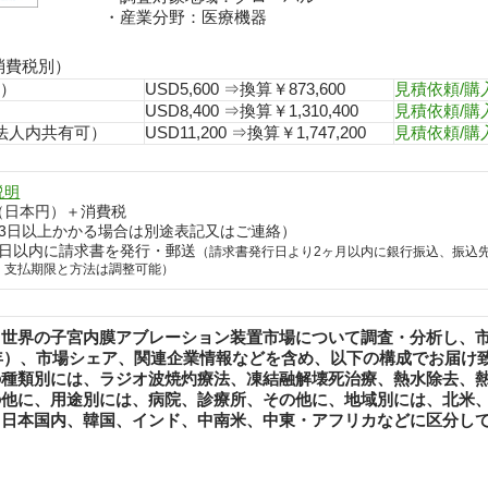
・産業分野：医療機器
消費税別）
用）
USD5,600 ⇒換算￥873,600
見積依頼/購
）
USD8,400 ⇒換算￥1,310,400
見積依頼/購
e（同一法人内共有可）
USD11,200 ⇒換算￥1,747,200
見積依頼/購
説明
（日本円）＋消費税
3日以上かかる場合は別途表記又はご連絡）
5日以内に請求書を発行・郵送
（請求書発行日より2ヶ月以内に銀行振込、振込先：
、支払期限と方法は調整可能）
、世界の子宮内膜アブレーション装置市場について調査・分析し、
5年）、市場シェア、関連企業情報などを含め、以下の構成でお届け
の種類別には、ラジオ波焼灼療法、凍結融解壊死治療、熱水除去、
の他に、用途別には、病院、診療所、その他に、地域別には、北米
、日本国内、韓国、インド、中南米、中東・アフリカなどに区分し