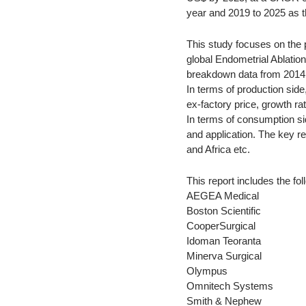
year and 2019 to 2025 as t
This study focuses on the 
global Endometrial Ablatio
breakdown data from 2014 
In terms of production side
ex-factory price, growth ra
In terms of consumption si
and application. The key r
and Africa etc.
This report includes the f
AEGEA Medical
Boston Scientific
CooperSurgical
Idoman Teoranta
Minerva Surgical
Olympus
Omnitech Systems
Smith & Nephew