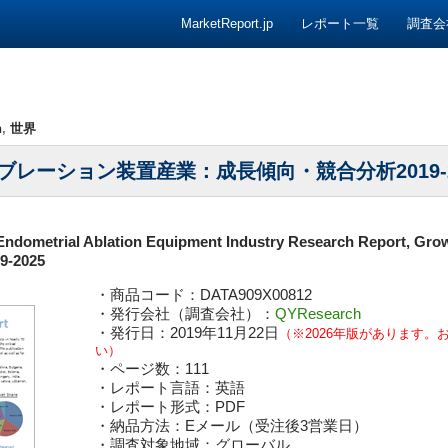
コンテンツへ移動
MarketReport.jp
レポート一覧
調査会
h
,
世界
レーション装置産業：成長傾向・競合分析2019-2
Endometrial Ablation Equipment Industry Research Report, Gro
19-2025
・商品コード：DATA909X00812
・発行会社（調査会社）：
QYResearch
・発行日：2019年11月22日
（※2026年版があります。
い）
・ページ数：111
・レポート言語：英語
・レポート形式：PDF
・納品方法：Eメール（受注後3営業日）
・調査対象地域：グローバル