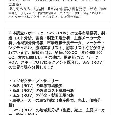
ご連絡）
※お支払方法：納品日＋5日以内に請求書を発行・郵送
（請求
書発行日より2ヶ月以内に銀行振込、振込先：三菱UFJ銀行/H&Iグロー
バルリサーチ株式会社、支払期限と方法は調整可能）
※本調査レポートは、SxS（ROV）の世界市場概要、製
造コスト分析、開発・製造工場分析、主要メーカー分
析、地域別分析情報、市場規模予測データ、マーケティ
ングチャネル、流通業者リスト、顧客リストなどが含ま
れています。種類別には、変位≤400 CC、変位400-800
CC、変位≥800 CC、その他に、用途別には、ワーク
ROV、スポーツUTVにセグメント区分し、SxS（ROV）
の世界市場を分析しました。
・エグゼクティブ・サマリー
・SxS（ROV）の世界市場概要
・SxS（ROV）の製造コスト構成分析
・SxS（ROV）の開発・製造工場分析
・主要メーカーの主な指標（生産能力、売上、価格分
析）
・SxS（ROV）の地域別分析（生産、売上、主要メーカ
ー、輸出・輸入）