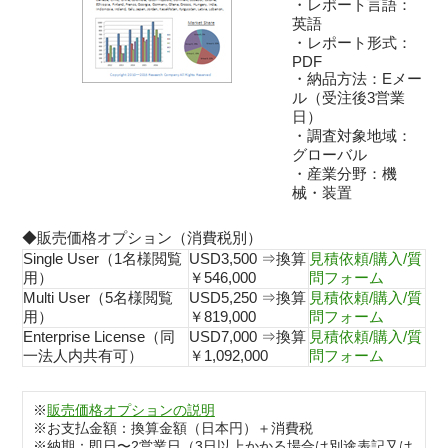
・レポート言語：
英語
・レポート形式：
PDF
・納品方法：Eメー
ル（受注後3営業
日）
・調査対象地域：
グローバル
・産業分野：機
械・装置
◆販売価格オプション（消費税別）
Single User（1名様閲覧
USD3,500 ⇒換算
見積依頼/購入/質
用）
￥546,000
問フォーム
Multi User（5名様閲覧
USD5,250 ⇒換算
見積依頼/購入/質
用）
￥819,000
問フォーム
Enterprise License（同
USD7,000 ⇒換算
見積依頼/購入/質
一法人内共有可）
￥1,092,000
問フォーム
※
販売価格オプションの説明
※お支払金額：換算金額（日本円）＋消費税
※納期：即日〜2営業日（3日以上かかる場合は別途表記又は