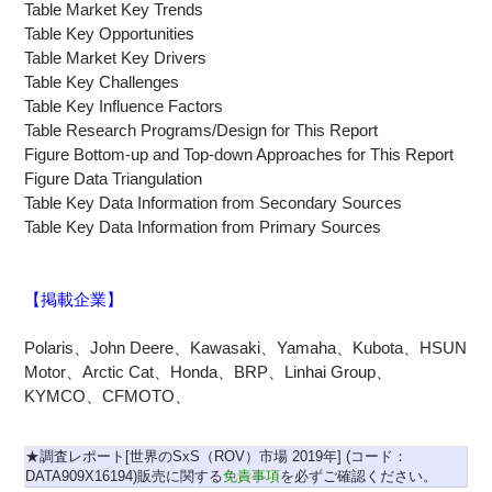
Table Market Key Trends
Table Key Opportunities
Table Market Key Drivers
Table Key Challenges
Table Key Influence Factors
Table Research Programs/Design for This Report
Figure Bottom-up and Top-down Approaches for This Report
Figure Data Triangulation
Table Key Data Information from Secondary Sources
Table Key Data Information from Primary Sources
【掲載企業】
Polaris、John Deere、Kawasaki、Yamaha、Kubota、HSUN
Motor、Arctic Cat、Honda、BRP、Linhai Group、
KYMCO、CFMOTO、
★調査レポート[世界のSxS（ROV）市場 2019年] (コード：
DATA909X16194)販売に関する
免責事項
を必ずご確認ください。