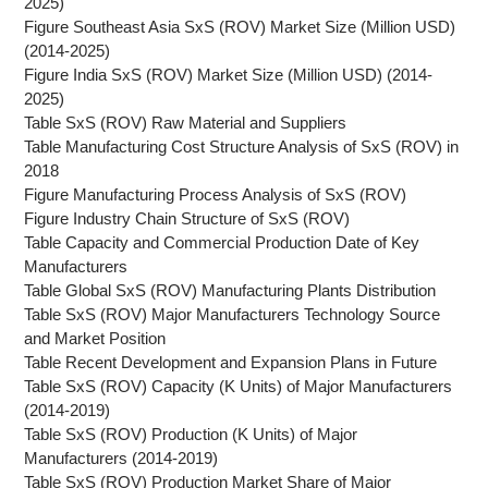
2025)
Figure Southeast Asia SxS (ROV) Market Size (Million USD)
(2014-2025)
Figure India SxS (ROV) Market Size (Million USD) (2014-
2025)
Table SxS (ROV) Raw Material and Suppliers
Table Manufacturing Cost Structure Analysis of SxS (ROV) in
2018
Figure Manufacturing Process Analysis of SxS (ROV)
Figure Industry Chain Structure of SxS (ROV)
Table Capacity and Commercial Production Date of Key
Manufacturers
Table Global SxS (ROV) Manufacturing Plants Distribution
Table SxS (ROV) Major Manufacturers Technology Source
and Market Position
Table Recent Development and Expansion Plans in Future
Table SxS (ROV) Capacity (K Units) of Major Manufacturers
(2014-2019)
Table SxS (ROV) Production (K Units) of Major
Manufacturers (2014-2019)
Table SxS (ROV) Production Market Share of Major