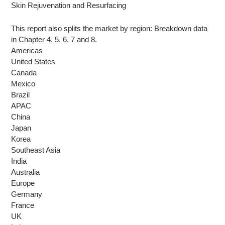
Skin Rejuvenation and Resurfacing
This report also splits the market by region: Breakdown data
in Chapter 4, 5, 6, 7 and 8.
Americas
United States
Canada
Mexico
Brazil
APAC
China
Japan
Korea
Southeast Asia
India
Australia
Europe
Germany
France
UK