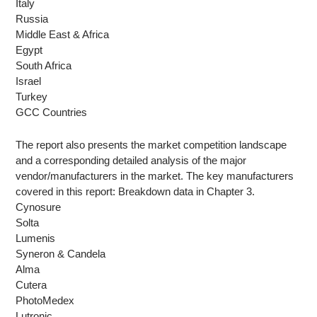
Italy
Russia
Middle East & Africa
Egypt
South Africa
Israel
Turkey
GCC Countries
The report also presents the market competition landscape
and a corresponding detailed analysis of the major
vendor/manufacturers in the market. The key manufacturers
covered in this report: Breakdown data in Chapter 3.
Cynosure
Solta
Lumenis
Syneron & Candela
Alma
Cutera
PhotoMedex
Lutronic