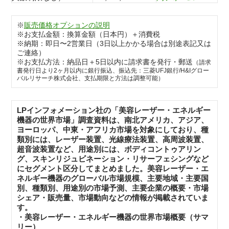
※
販売価格オプションの説明
※お支払金額：換算金額（日本円）＋消費税
※納期：即日〜2営業日（3日以上かかる場合は別途表記又は
ご連絡）
※お支払方法：納品日＋5日以内に請求書を発行・郵送
（請求
書発行日より2ヶ月以内に銀行振込、振込先：三菱UFJ銀行/H&Iグロー
バルリサーチ株式会社、支払期限と方法は調整可能）
LPインフォメーション社の「美容レーザー・エネルギー
機器の世界市場」調査資料は、南北アメリカ、アジア、
ヨーロッパ、中東・アフリカ市場を対象にしており、種
類別には、レーザー装置、光線療法装置、高周波装置、
超音波装置など、用途別には、ボディコントゥアリン
グ、スキンリジュビネーション・リサーフェシングなど
にセグメント区分してまとめました。美容レーザー・エ
ネルギー機器のグローバル市場規模、主要地域・主要国
別、種類別、用途別の市場予測、主要企業の概要・市場
シェア・販売量、市場動向などの情報が掲載されていま
す。
・美容レーザー・エネルギー機器の世界市場概要（サマ
リー）