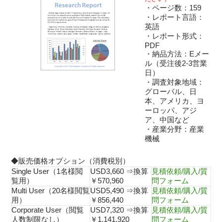
・ページ数：159
・レポート言語：
英語
・レポート形式：
PDF
・納品方法：Eメー
ル（受注後2-3営業
日）
・調査対象地域：
グローバル、日
本、アメリカ、ヨ
ーロッパ、アジ
ア、中国など
・産業分野：産業
機械
◆販売価格オプション（消費税別）
Single User（1名様閲
USD3,660 ⇒換算
見積依頼/購入/質
覧用）
￥570,960
問フォーム
Multi User（20名様閲覧
USD5,490 ⇒換算
見積依頼/購入/質
用）
￥856,440
問フォーム
Corporate User（閲覧
USD7,320 ⇒換算
見積依頼/購入/質
人数制限なし）
￥1,141,920
問フォーム