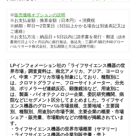
※
販売価格オプションの説明
※お支払金額：換算金額（日本円）＋消費税
※納期：即日〜2営業日（3日以上かかる場合は別途表記又は
ご連絡）
※お支払方法：納品日＋5日以内に請求書を発行・郵送
（請求
書発行日より2ヶ月以内に銀行振込、振込先：三菱UFJ銀行/H&Iグロー
バルリサーチ株式会社、支払期限と方法は調整可能）
LPインフォメーション社の「ライフサイエンス機器の世
界市場」調査資料は、南北アメリカ、アジア、ヨーロッ
パ、中東・アフリカ市場を対象にしており、種類別に
は、クロマトグラフィー、フローサイトメーター、分光
法、ポリメラーゼ連鎖反応、顕微鏡法など、用途別に
は、製薬・バイオテクノロジー企業、委託研究機関、病
院などにセグメント区分してまとめました。ライフサイ
エンス機器のグローバル市場規模、主要地域・主要国
別、種類別、用途別の市場予測、主要企業の概要・市場
シェア・販売量、市場動向などの情報が掲載されていま
す。
・ライフサイエンス機器の世界市場概要（サマリー）
・ライフサイエンス機器の企業別販売量・売上