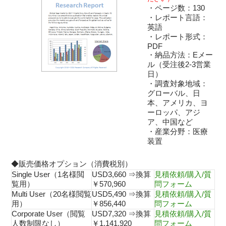
・ページ数：130
・レポート言語：
英語
・レポート形式：
PDF
・納品方法：Eメー
ル（受注後2-3営業
日）
・調査対象地域：
グローバル、日
本、アメリカ、ヨ
ーロッパ、アジ
ア、中国など
・産業分野：医療
装置
◆販売価格オプション（消費税別）
Single User（1名様閲
USD3,660 ⇒換算
見積依頼/購入/質
覧用）
￥570,960
問フォーム
Multi User（20名様閲覧
USD5,490 ⇒換算
見積依頼/購入/質
用）
￥856,440
問フォーム
Corporate User（閲覧
USD7,320 ⇒換算
見積依頼/購入/質
人数制限なし）
￥1,141,920
問フォーム