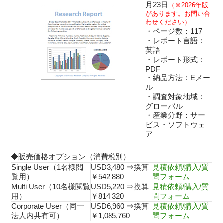
月23日
（※2026年版
があります。お問い合
わせください）
・ページ数：117
・レポート言語：
英語
・レポート形式：
PDF
・納品方法：Eメー
ル
・調査対象地域：
グローバル
・産業分野：サー
ビス・ソフトウェ
ア
◆販売価格オプション（消費税別）
Single User（1名様閲
USD3,480 ⇒換算
見積依頼/購入/質
覧用）
￥542,880
問フォーム
Multi User（10名様閲覧
USD5,220 ⇒換算
見積依頼/購入/質
用）
￥814,320
問フォーム
Corporate User（同一
USD6,960 ⇒換算
見積依頼/購入/質
法人内共有可）
￥1,085,760
問フォーム