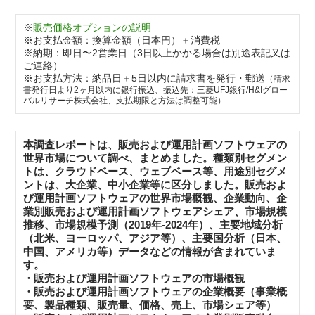
※
販売価格オプションの説明
※お支払金額：換算金額（日本円）＋消費税
※納期：即日〜2営業日（3日以上かかる場合は別途表記又は
ご連絡）
※お支払方法：納品日＋5日以内に請求書を発行・郵送
（請求
書発行日より2ヶ月以内に銀行振込、振込先：三菱UFJ銀行/H&Iグロー
バルリサーチ株式会社、支払期限と方法は調整可能）
本調査レポートは、販売および運用計画ソフトウェアの
世界市場について調べ、まとめました。種類別セグメン
トは、クラウドベース、ウェブベース等、用途別セグメ
ントは、大企業、中小企業等に区分しました。販売およ
び運用計画ソフトウェアの世界市場概観、企業動向、企
業別販売および運用計画ソフトウェアシェア、市場規模
推移、市場規模予測（2019年-2024年）、主要地域分析
（北米、ヨーロッパ、アジア等）、主要国分析（日本、
中国、アメリカ等）データなどの情報が含まれていま
す。
・販売および運用計画ソフトウェアの市場概観
・販売および運用計画ソフトウェアの企業概要（事業概
要、製品種類、販売量、価格、売上、市場シェア等）