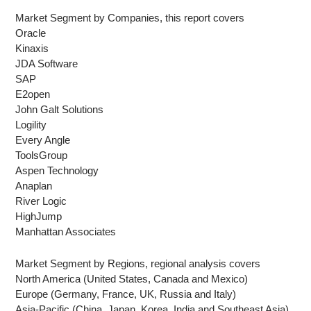
Market Segment by Companies, this report covers
Oracle
Kinaxis
JDA Software
SAP
E2open
John Galt Solutions
Logility
Every Angle
ToolsGroup
Aspen Technology
Anaplan
River Logic
HighJump
Manhattan Associates
Market Segment by Regions, regional analysis covers
North America (United States, Canada and Mexico)
Europe (Germany, France, UK, Russia and Italy)
Asia-Pacific (China, Japan, Korea, India and Southeast Asia)