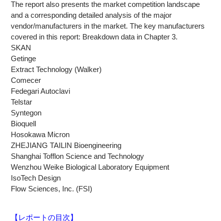
The report also presents the market competition landscape
and a corresponding detailed analysis of the major
vendor/manufacturers in the market. The key manufacturers
covered in this report: Breakdown data in Chapter 3.
SKAN
Getinge
Extract Technology (Walker)
Comecer
Fedegari Autoclavi
Telstar
Syntegon
Bioquell
Hosokawa Micron
ZHEJIANG TAILIN Bioengineering
Shanghai Tofflon Science and Technology
Wenzhou Weike Biological Laboratory Equipment
IsoTech Design
Flow Sciences, Inc. (FSI)
【レポートの目次】