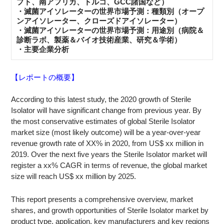
プト、南アフリカ、トルコ、GCC諸国など）
・滅菌アイソレーターの世界市場予測：種類別（オープ
ンアイソレーター、クローズドアイソレーター）
・滅菌アイソレーターの世界市場予測：用途別（病院＆
診断ラボ、製薬＆バイオ技術産業、研究＆学術）
・主要企業分析
【レポートの概要】
According to this latest study, the 2020 growth of Sterile
Isolator will have significant change from previous year. By
the most conservative estimates of global Sterile Isolator
market size (most likely outcome) will be a year-over-year
revenue growth rate of XX% in 2020, from US$ xx million in
2019. Over the next five years the Sterile Isolator market will
register a xx% CAGR in terms of revenue, the global market
size will reach US$ xx million by 2025.
This report presents a comprehensive overview, market
shares, and growth opportunities of Sterile Isolator market by
product type, application, key manufacturers and key regions