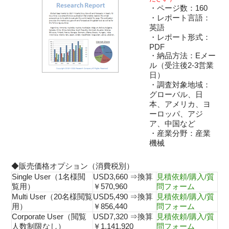
・ページ数：160
・レポート言語：
英語
・レポート形式：
PDF
・納品方法：Eメー
ル（受注後2-3営業
日）
・調査対象地域：
グローバル、日
本、アメリカ、ヨ
ーロッパ、アジ
ア、中国など
・産業分野：産業
機械
◆販売価格オプション（消費税別）
Single User（1名様閲
USD3,660 ⇒換算
見積依頼/購入/質
覧用）
￥570,960
問フォーム
Multi User（20名様閲覧
USD5,490 ⇒換算
見積依頼/購入/質
用）
￥856,440
問フォーム
Corporate User（閲覧
USD7,320 ⇒換算
見積依頼/購入/質
人数制限なし）
￥1,141,920
問フォーム