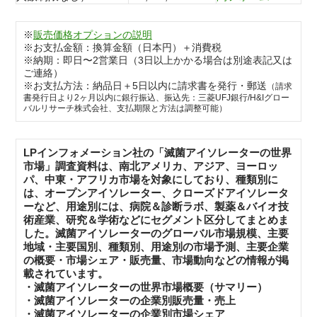
※
販売価格オプションの説明
※お支払金額：換算金額（日本円）＋消費税
※納期：即日〜2営業日（3日以上かかる場合は別途表記又は
ご連絡）
※お支払方法：納品日＋5日以内に請求書を発行・郵送
（請求
書発行日より2ヶ月以内に銀行振込、振込先：三菱UFJ銀行/H&Iグロー
バルリサーチ株式会社、支払期限と方法は調整可能）
LPインフォメーション社の「滅菌アイソレーターの世界
市場」調査資料は、南北アメリカ、アジア、ヨーロッ
パ、中東・アフリカ市場を対象にしており、種類別に
は、オープンアイソレーター、クローズドアイソレータ
ーなど、用途別には、病院＆診断ラボ、製薬＆バイオ技
術産業、研究＆学術などにセグメント区分してまとめま
した。滅菌アイソレーターのグローバル市場規模、主要
地域・主要国別、種類別、用途別の市場予測、主要企業
の概要・市場シェア・販売量、市場動向などの情報が掲
載されています。
・滅菌アイソレーターの世界市場概要（サマリー）
・滅菌アイソレーターの企業別販売量・売上
・滅菌アイソレーターの企業別市場シェア