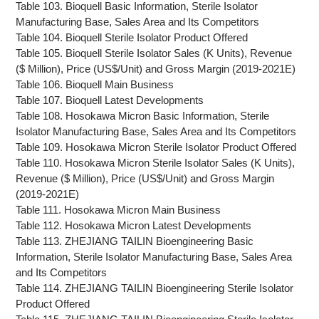
Table 103. Bioquell Basic Information, Sterile Isolator
Manufacturing Base, Sales Area and Its Competitors
Table 104. Bioquell Sterile Isolator Product Offered
Table 105. Bioquell Sterile Isolator Sales (K Units), Revenue
($ Million), Price (US$/Unit) and Gross Margin (2019-2021E)
Table 106. Bioquell Main Business
Table 107. Bioquell Latest Developments
Table 108. Hosokawa Micron Basic Information, Sterile
Isolator Manufacturing Base, Sales Area and Its Competitors
Table 109. Hosokawa Micron Sterile Isolator Product Offered
Table 110. Hosokawa Micron Sterile Isolator Sales (K Units),
Revenue ($ Million), Price (US$/Unit) and Gross Margin
(2019-2021E)
Table 111. Hosokawa Micron Main Business
Table 112. Hosokawa Micron Latest Developments
Table 113. ZHEJIANG TAILIN Bioengineering Basic
Information, Sterile Isolator Manufacturing Base, Sales Area
and Its Competitors
Table 114. ZHEJIANG TAILIN Bioengineering Sterile Isolator
Product Offered